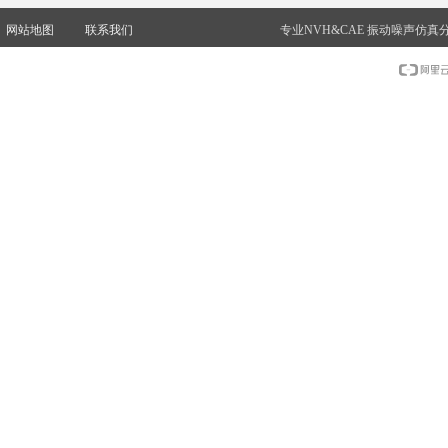
网站地图
联系我们
专业NVH&CAE 振动噪声仿真分