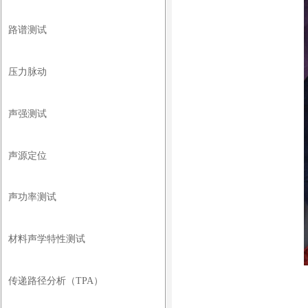
路谱测试
压力脉动
声强测试
声源定位
声功率测试
材料声学特性测试
传递路径分析（TPA）