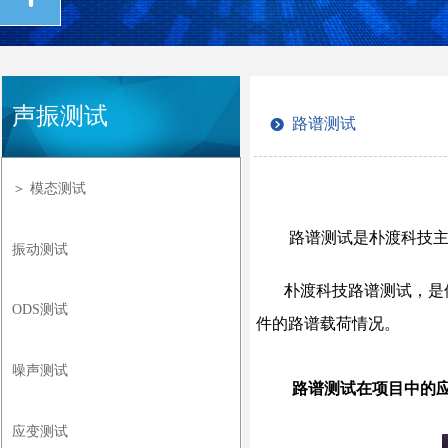
声振测试
路谱测试
뀹
＞ 模态测试
路谱测试是朴渡科技主
振动测试
朴渡科技路谱测试，是借
ODS测试
件的路谱载荷情况。
噪声测试
路谱测试在项目中的
应变测试